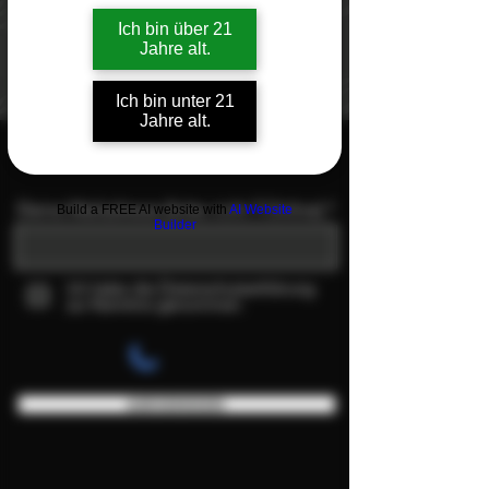
Ich bin über 21
Jahre alt.
Ich bin unter 21
Jahre alt.
NEWSLETTER
Deine Mailadresse (bitte nicht T-Online)
Build a FREE AI website with
AI Website
Builder
Ich habe die Datenschutzerklärung
zur Kenntnis genommen.
ABSENDEN