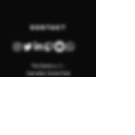
KONTAKT
The Dankz e. V. -
Cannabis Social Club
Hauptstraße 117
67466 Lambrecht
Web:
www.dankz.de
www.the-dankz.de
www.dankzcsc.de
www.dankz.info
E-Mail:
info@dankz.de