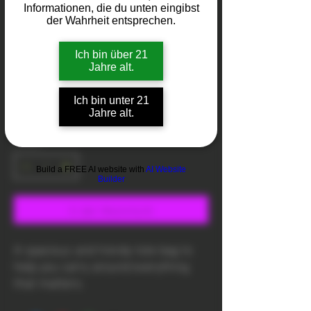
Informationen, die du unten eingibst
der Wahrheit entsprechen.
Ich bin über 21
Jahre alt.
Tote bag
Ich bin unter 21
Preis
15,99 €
Jahre alt.
Anzahl
*
Build a FREE AI website with
AI Website
Builder
In den Warenkorb
A spacious and trendy tote bag to 
help you carry around everything 
that matters.