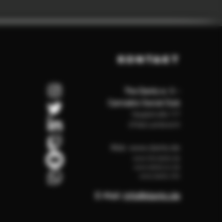
or India
This product is made especially for 
you as soon as you place an order, 
which is why it takes us a bit longer 
KONTAKT
to deliver it to you. Making products 
on demand instead of in bulk helps 
reduce overproduction, so thank you 
The Dankz e. V. -
for making thoughtful purchasing 
Cannabis Social Club
decisions!
Hauptstraße 117
67466 Lambrecht
Web:
www.dankz.de
www.the-dankz.de
www.dankzcsc.de
www.dankz.info
E-Mail:
info@dankz.de