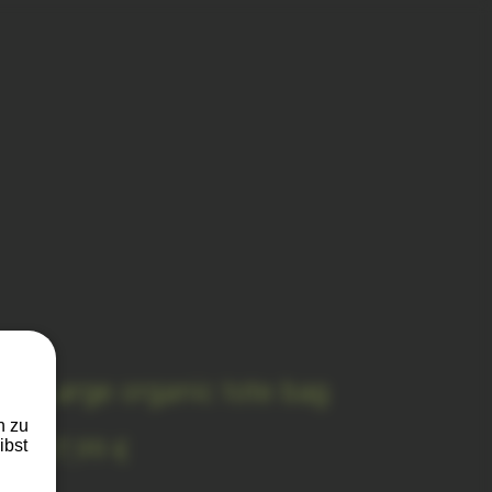
Large organic tote bag
n zu
Preis
37,99 €
ibst