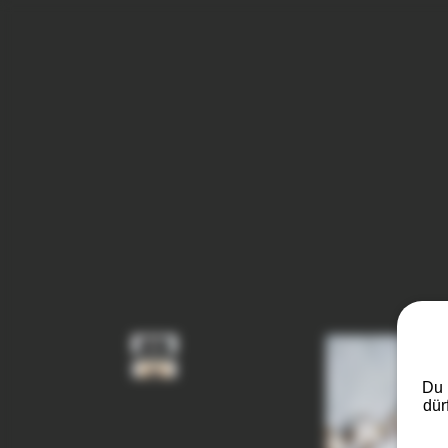
Du 
dür