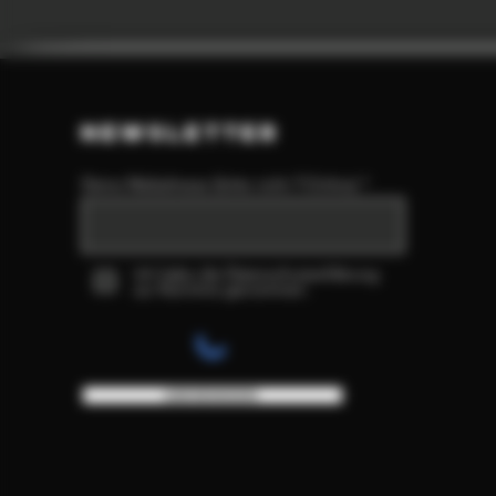
NEWSLETTER
Deine Mailadresse (bitte nicht T-Online)
Ich habe die Datenschutzerklärung
zur Kenntnis genommen.
ABSENDEN