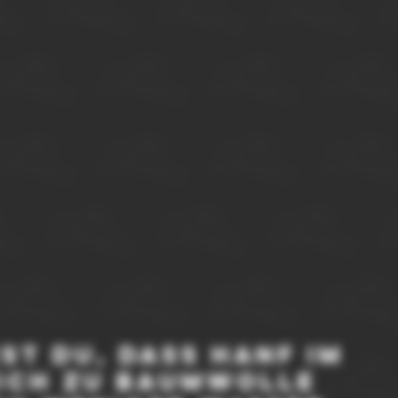
st du, dass Hanf im 
ich zu Baumwolle 