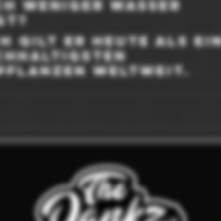
ch weniger Wasser 
gt?
 gilt er heute als ei
chhaltigsten 
pflanzen weltweit.