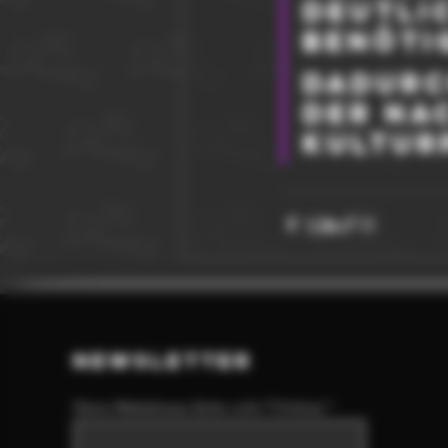
deutli
benöti
Dadurch
der na
Kultur
NEWSLETTER
Deine Mailadresse (bitte nicht T-Online)