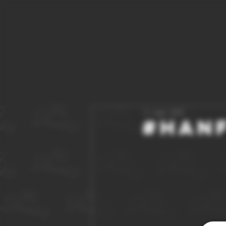
12. Sept. 2025
#han