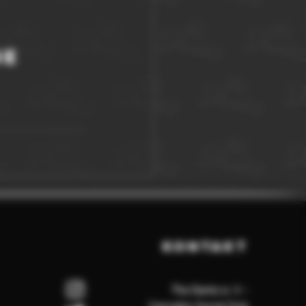
ne 
KONTAKT
The Dankz e. V. -