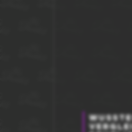
Wusste
Vergle