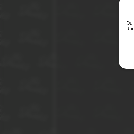
Du 
dür