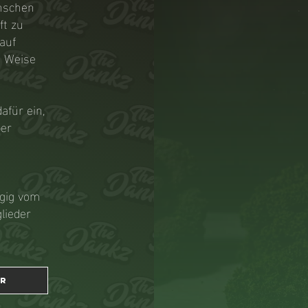
enschen
ft zu
auf
e Weise
afür ein,
ber
gig vom
lieder
er